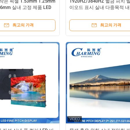
 작은 픽셀 1.53mm 1.25mm
1920HZ/3840HZ 벌금 피치 
86mm 실내 고정 제품 LED
이오드 표시 실내 다중목적 
 얇은 피치 4K 실내
최고의 가격
최고의 가격