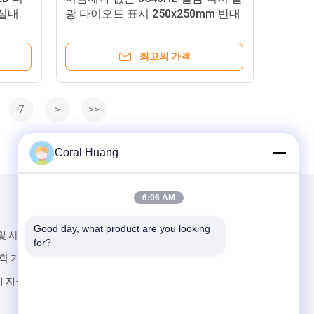
실내
광 다이오드 표시 250x250mm 반대
로 충돌
최고의 가격
7
>
>>
Coral Huang
6:06 AM
우리를 메일
Good day, what product are you looking 
및 사무실 4 (11-
for?
과학 기술 공원, 산
 지구, 포산 도