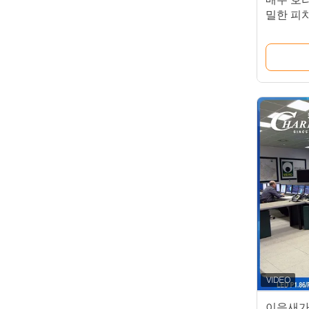
밀한 피
벽 320x
이음새가 