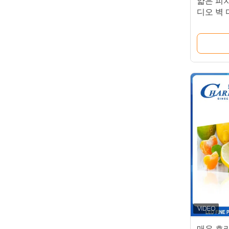
얇은 피치
디오 벽
매우 호리