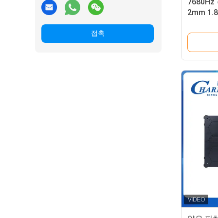
7680Hz
2mm 1.
비디오 벽
접촉