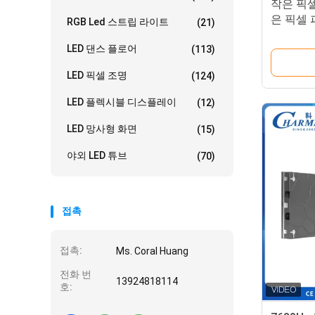
작은 픽셀
은 픽셀 
RGB Led 스트립 라이트
(21)
플레이 
LED 댄스 플로어
(113)
LED 픽셀 조명
(124)
LED 플렉시블 디스플레이
(12)
LED 망사형 화면
(15)
야외 LED 튜브
(70)
접촉
접촉:
Ms. Coral Huang
전화 번
13924818114
호: