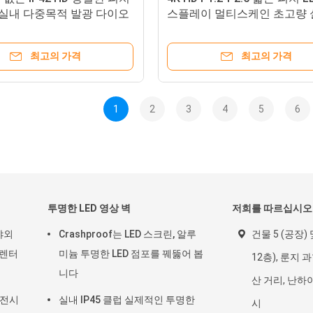
 실내 다중목적 발광 다이오
스플레이 멀티스케인 초고량 
 스크린
LED 화면
최고의 가격
최고의 가격
1
2
3
4
5
6
투명한 LED 영상 벽
저희를 따르십시오
 야외
Crashproof는 LED 스크린, 알루
건물 5 (공장) 
 렌터
미늄 투명한 LED 점포를 꿰뚫어 봅
12층), 룬지 
니다
산 거리, 난하이
벽 전시
실내 IP45 클럽 실제적인 투명한
시